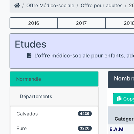
Offre Médico-sociale
Offre pour adultes
2
2016
2017
201
Etudes
L'offre médico-sociale pour enfants, ad
Nombre
Normandie
Départements
Cop
Calvados
4439
Catégor
Eure
3220
E.A.M