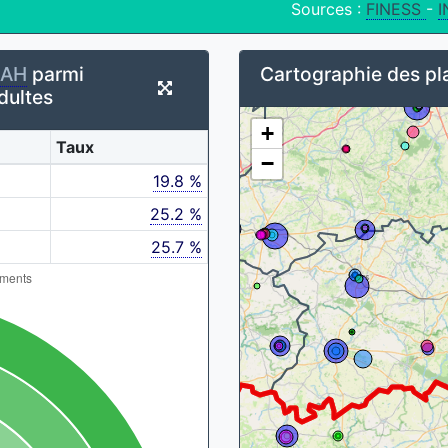
Sources :
FINESS
-
I
AH
parmi
Cartographie des pla
dultes
+
Taux
−
19.8 %
25.2 %
25.7 %