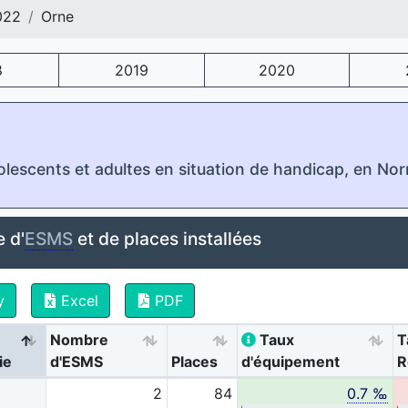
022
Orne
8
2019
2020
olescents et adultes en situation de handicap, en No
 d'
ESMS
et de places installées
y
Excel
PDF
Nombre
Taux
T
ie
d'ESMS
Places
d'équipement
R
2
84
0.7 ‰