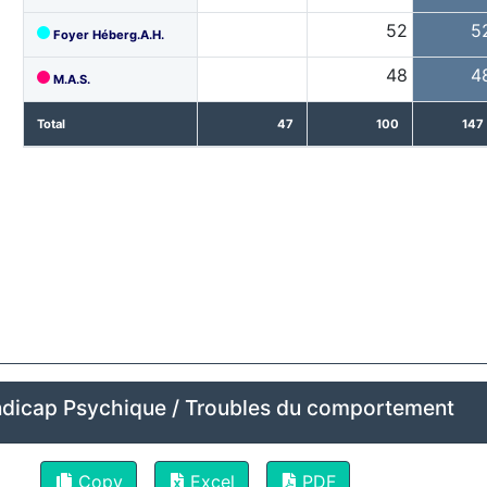
52
5
Foyer Héberg.A.H.
48
4
M.A.S.
Total
47
100
147
dicap Psychique / Troubles du comportement
Copy
Excel
PDF