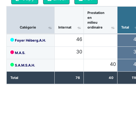
Prestation
en
milieu
Catégorie
Internat
ordinaire
Total
46
Foyer Héberg.A.H.
30
M.A.S.
40
S.A.M.S.A.H.
Total
76
40
11