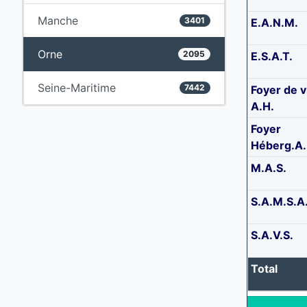
Manche
3401
E.A.N.M.
Orne
2095
E.S.A.T.
Seine-Maritime
7442
Foyer de v
A.H.
Foyer
Héberg.A.
M.A.S.
S.A.M.S.A
S.A.V.S.
Total