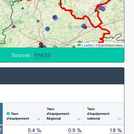
Leaflet
|
© handidonnées
Sources :
FINESS
Taux
Taux
Taux
d'équipement
d'équipement
d'équipement
Régional
national
7
0.4 ‰
0.9 ‰
1.9 ‰