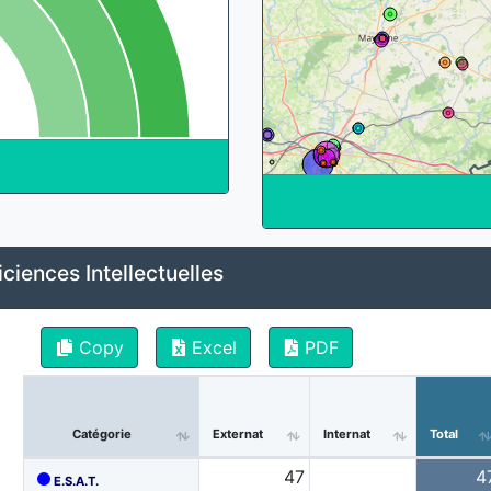
ciences Intellectuelles
Copy
Excel
PDF
Catégorie
Externat
Internat
Total
47
4
E.S.A.T.