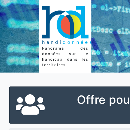
handi
données
Panorama des
données sur le
handicap dans les
territoires
Offre pou