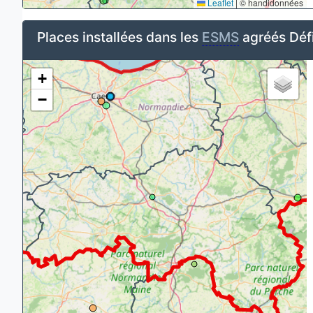
Leaflet
|
© handidonnées
Places installées dans les
ESMS
agréés Déf
+
−