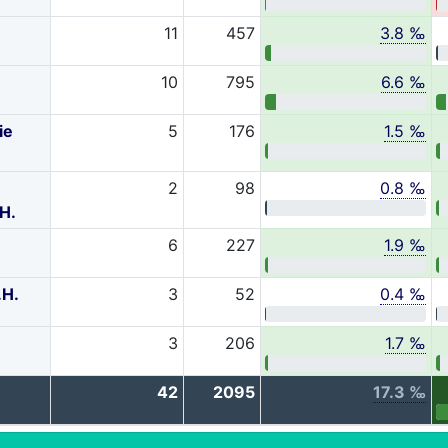
11
457
3.8 ‰
10
795
6.6 ‰
ie
5
176
1.5 ‰
2
98
0.8 ‰
H.
6
227
1.9 ‰
.H.
3
52
0.4 ‰
3
206
1.7 ‰
42
2095
17.3 ‰