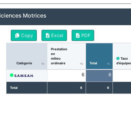
iciences Motrices
Copy
Excel
PDF
Prestation
en
milieu
Taux
Catégorie
ordinaire
Total
d'équipe
6
6
S.A.M.S.A.H.
Total
6
6