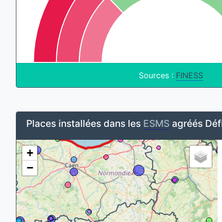
Sources :
FINESS
Places installées dans les
ESMS
agréés Défi
+
−