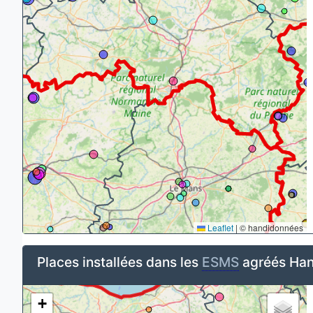
Leaflet
|
© handidonnées
Places installées dans les
ESMS
agréés Han
+