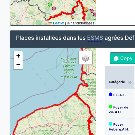
Leaflet
|
© handidonnées
Places installées dans les
ESMS
agréés Défi
+
Copy
−
Catégorie
E.S.A.T.
Foyer de
vie A.H.
Foyer
Héberg.A.H.