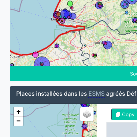
So
Places installées dans les
ESMS
agréés Défi
+
Copy
−