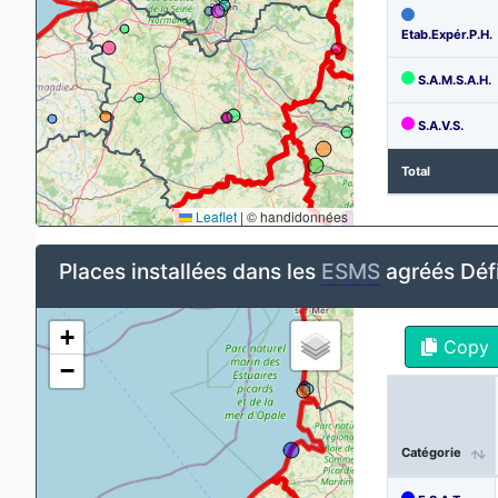
Etab.Expér.P.H.
S.A.M.S.A.H.
S.A.V.S.
Total
Leaflet
|
© handidonnées
Places installées dans les
ESMS
agréés Déf
+
Copy
−
Catégorie