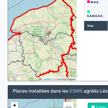
M.A.S.
S.A.M.S.A.H.
Total
Leaflet
|
© handidonnées
Places installées dans les
ESMS
agréés Lés
+
Copy