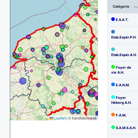
Catégorie
E.S.A.T.
Etab.Expér.P.H.
Etab.Expér.A.H.
Foyer de
vie A.H.
E.A.N.M.
Foyer
Héberg.A.H.
F.A.M.
Leaflet
|
© handidonnées
S.A.M.S.A.H.