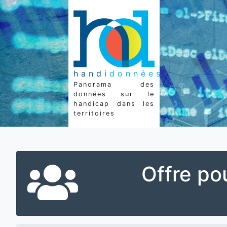
handi
données
Panorama des
données sur le
handicap dans les
territoires
Offre po