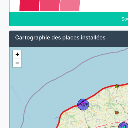
So
Cartographie des places installées
+
−