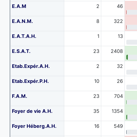
E.A.M
2
46
E.A.N.M.
8
322
E.A.T.A.H.
1
13
E.S.A.T.
23
2408
Etab.Expér.A.H.
2
32
Etab.Expér.P.H.
10
26
F.A.M.
23
704
Foyer de vie A.H.
35
1354
Foyer Héberg.A.H.
16
549