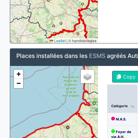
Leaflet
|
© handidonnées
Places installées dans les
ESMS
agréés Aut
+
Copy
−
Catégorie
M.A.S.
Foyer de
vie A.H.