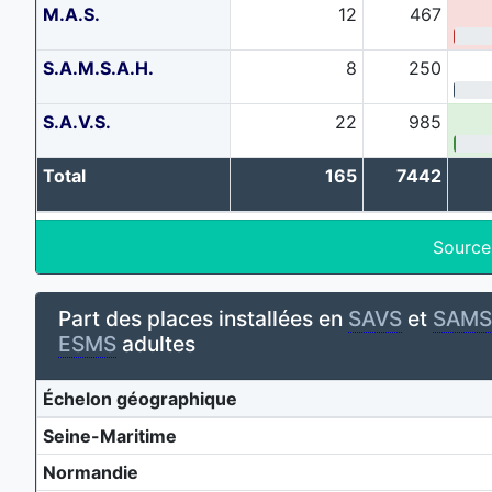
M.A.S.
12
467
S.A.M.S.A.H.
8
250
S.A.V.S.
22
985
Total
165
7442
Source
Part des places installées en
SAVS
et
SAMS
ESMS
adultes
Échelon géographique
Seine-Maritime
Normandie