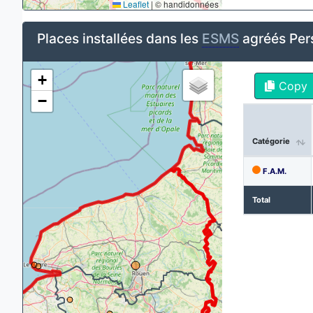
Leaflet
|
© handidonnées
Places installées dans les
ESMS
agréés Pers
+
Copy
−
Catégorie
F.A.M.
Total