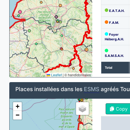
E.A.T.A.H.
F.A.M.
Foyer
Héberg.A.H.
S.A.M.S.A.H.
Total
Leaflet
|
© handidonnées
Places installées dans les
ESMS
agréés Tou
+
Copy
−