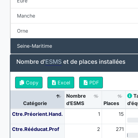
Eure
Manche
Orne
Seine-Maritime
Nombre d'
ESMS
et de places installées
Copy
Excel
PDF
Nombre
T
Catégorie
d'ESMS
Places
d'é
Ctre.Préorient.Hand.
1
15
Ctre.Rééducat.Prof
2
271