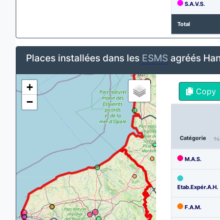
S.A.V.S.
Total
Places installées dans les
ESMS
agréés Han
+
Copy
−
Catégorie
M.A.S.
Etab.Expér.A.H.
F.A.M.