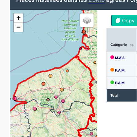
+
Copy
−
Catégorie
M.A.S.
F.A.M.
E.A.M
Total