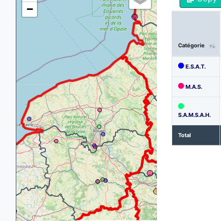
−
Catégorie
E.S.A.T.
M.A.S.
S.A.M.S.A.H.
Total