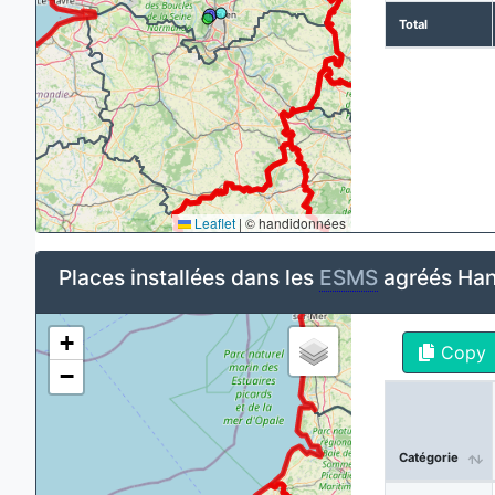
Total
Leaflet
|
© handidonnées
Places installées dans les
ESMS
agréés Han
+
Copy
−
Catégorie