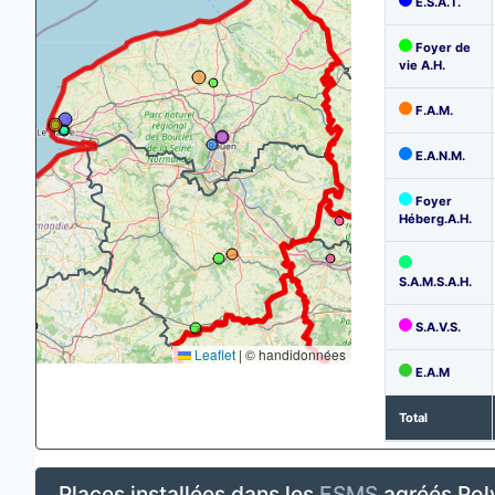
E.S.A.T.
Foyer de
vie A.H.
F.A.M.
E.A.N.M.
Foyer
Héberg.A.H.
S.A.M.S.A.H.
S.A.V.S.
Leaflet
|
© handidonnées
E.A.M
Total
Places installées dans les
ESMS
agréés Pol