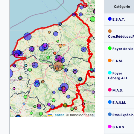
Catégorie
E.S.A.T.
Ctre.Rééducat.
Foyer de vie 
F.A.M.
Foyer
Héberg.A.H.
M.A.S.
E.A.N.M.
Leaflet
|
© handidonnées
Etab.Expér.P.
S.A.V.S.