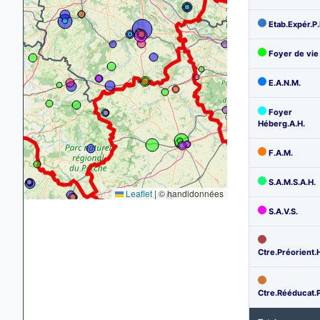
Etab.Expér.P.
Foyer de vie 
E.A.N.M.
Foyer
Héberg.A.H.
F.A.M.
S.A.M.S.A.H.
Leaflet
|
© handidonnées
S.A.V.S.
Ctre.Préorient.
Ctre.Rééducat.