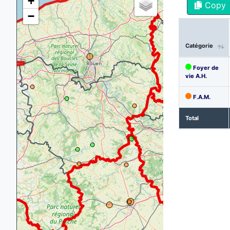
+
Copy
−
Catégorie
Foyer de
vie A.H.
F.A.M.
Total