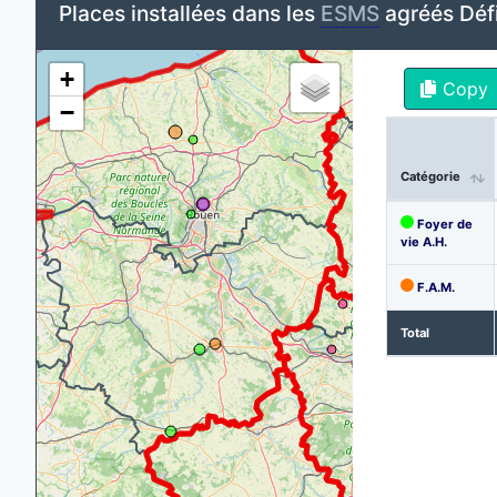
Places installées dans les
ESMS
agréés Déf
+
Copy
−
Catégorie
Foyer de
vie A.H.
F.A.M.
Total