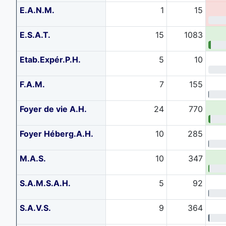
E.A.N.M.
1
15
E.S.A.T.
15
1083
Etab.Expér.P.H.
5
10
F.A.M.
7
155
Foyer de vie A.H.
24
770
Foyer Héberg.A.H.
10
285
M.A.S.
10
347
S.A.M.S.A.H.
5
92
S.A.V.S.
9
364