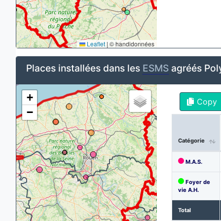
Leaflet
|
© handidonnées
Places installées dans les
ESMS
agréés Pol
+
Copy
−
Catégorie
M.A.S.
Foyer de
vie A.H.
Total