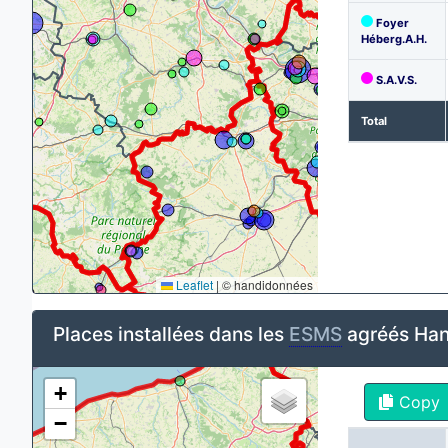
Foyer
Héberg.A.H.
S.A.V.S.
Total
Leaflet
|
© handidonnées
Places installées dans les
ESMS
agréés Han
+
Copy
−