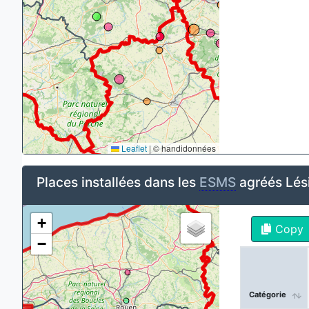
Leaflet
|
© handidonnées
Places installées dans les
ESMS
agréés Lés
+
Copy
−
Catégorie