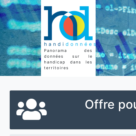
handi
données
Panorama des
données sur le
handicap dans les
territoires
Offre po