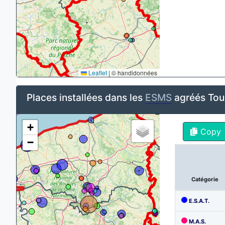
Leaflet
|
© handidonnées
Places installées dans les
ESMS
agréés Tou
+
Copy
−
Catégorie
E.S.A.T.
M.A.S.