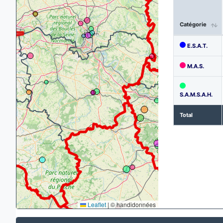
Catégorie
E.S.A.T.
M.A.S.
S.A.M.S.A.H.
Total
Leaflet
|
© handidonnées