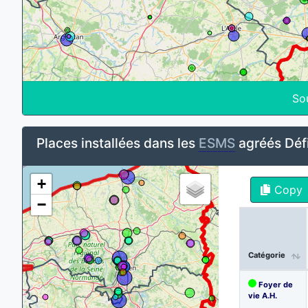
So
Places installées dans les
ESMS
agréés Défi
+
Copy
−
Catégorie
Foyer de
vie A.H.