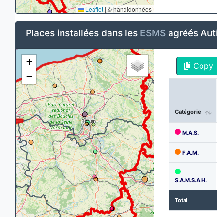
Leaflet
|
© handidonnées
Places installées dans les
ESMS
agréés Aut
+
Copy
−
Catégorie
M.A.S.
F.A.M.
S.A.M.S.A.H.
Total