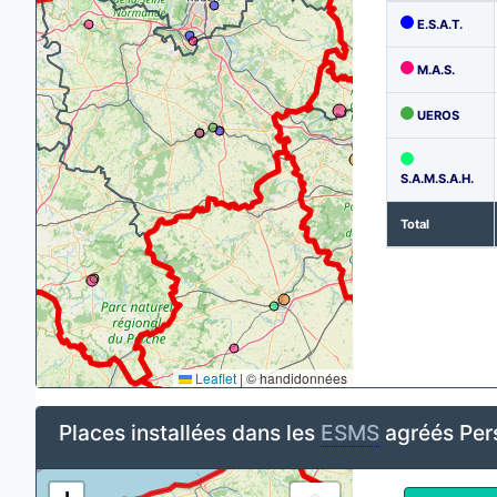
E.S.A.T.
M.A.S.
UEROS
S.A.M.S.A.H.
Total
Leaflet
|
© handidonnées
Places installées dans les
ESMS
agréés Pers