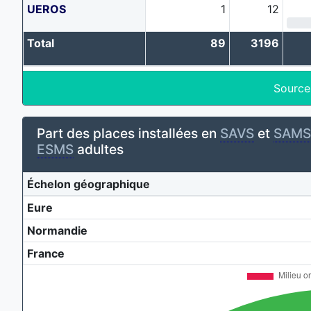
UEROS
1
12
Total
89
3196
Source
Part des places installées en
SAVS
et
SAMS
ESMS
adultes
Échelon géographique
Eure
Normandie
France