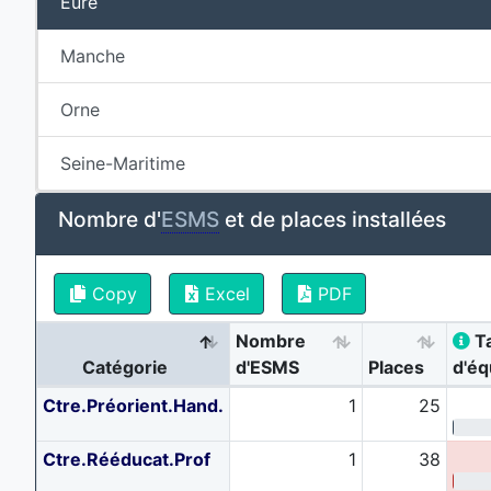
Eure
Manche
Orne
Seine-Maritime
Nombre d'
ESMS
et de places installées
Copy
Excel
PDF
Nombre
T
Catégorie
d'ESMS
Places
d'é
Ctre.Préorient.Hand.
1
25
Ctre.Rééducat.Prof
1
38