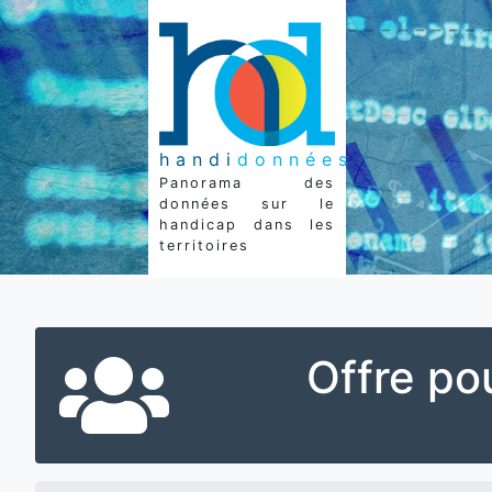
handi
données
Panorama des
données sur le
handicap dans les
territoires
Offre po